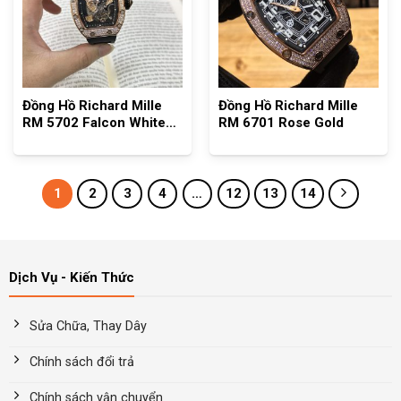
Đồng Hồ Richard Mille
Đồng Hồ Richard Mille
RM 5702 Falcon White
RM 6701 Rose Gold
Gold FullSet Tourbillon
1
2
3
4
…
12
13
14
Dịch Vụ - Kiến Thức
Sửa Chữa, Thay Dây
Chính sách đổi trả
Chính sách vận chuyển