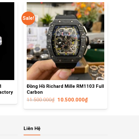
Sale!
1
Đồng Hồ Richard Mille RM1103 Full
actory
Carbon
11.500.000
₫
10.500.000
₫
Liên Hệ