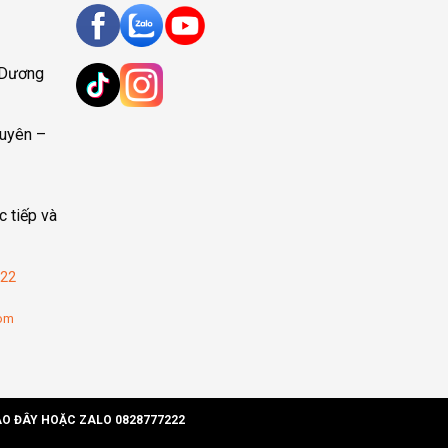
 Dương
uyên –
c tiếp và
22
com
ÀO ĐÂY HOẶC ZALO 0828777222