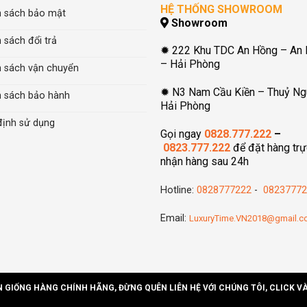
HỆ THỐNG SHOWROOM
h sách bảo mật
Showroom
 sách đổi trả
✹ 222 Khu TDC An Hồng – An
– Hải Phòng
h sách vận chuyển
✹ N3 Nam Cầu Kiền – Thuỷ Ng
h sách bảo hành
Hải Phòng
định sử dụng
Gọi ngay
0828.777.222
–
0823.777.222
để đặt hàng trự
nhận hàng sau 24h
Hotline:
0828777222
-
08237772
Email:
LuxuryTime.VN2018@gmail.
N GIỐNG HÀNG CHÍNH HÃNG, ĐỪNG QUÊN LIÊN HỆ VỚI CHÚNG TÔI, CLICK V