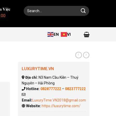
Search
 𝐕𝐢𝐞̣̂𝐜
for:
:00
EN
VI
LUXURYTIME.VN
Địa chỉ:
N3 Nam Cầu Kiền – Thuỷ
Nguyên – Hải Phòng
Hotline:
0828777222
–
0823777222
Email:
LuxuryTime.VN2018@gmail.com
Website:
https://luxurytime.com/