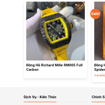
Sale!
RM2702
Đồng Hồ Richard Mille RM005 Full
Đồng 
Carbon
Spide
0
₫
14.50
Dịch Vụ - Kiến Thức
Chính 