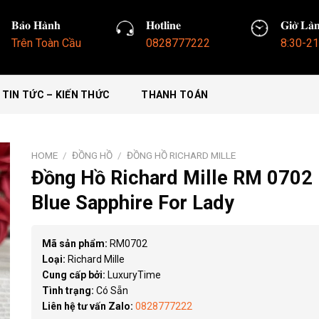
𝐁𝐚̉𝐨 𝐇𝐚̀𝐧𝐡
𝐇𝐨𝐭𝐥𝐢𝐧𝐞
𝐆𝐢𝐨̛̀ 𝐋𝐚̀
Trên Toàn Cầu
0828777222
8:30-21
TIN TỨC – KIẾN THỨC
THANH TOÁN
HOME
/
ĐỒNG HỒ
/
ĐỒNG HỒ RICHARD MILLE
Đồng Hồ Richard Mille RM 0702
Blue Sapphire For Lady
Mã sản phẩm:
RM0702
Loại:
Richard Mille
Cung cấp bởi:
LuxuryTime
Tình trạng:
Có Sẵn
Liên hệ tư vấn Zalo:
0828777222