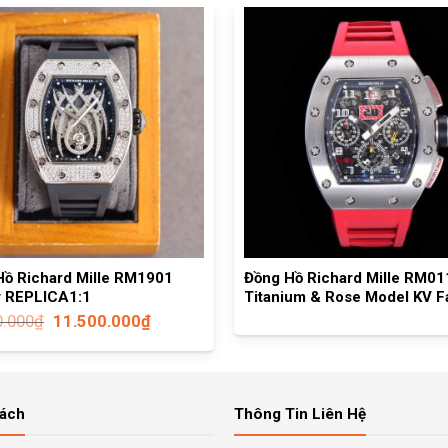
Hồ Richard Mille RM1901
Đồng Hồ Richard Mille RM01
r REPLICA1:1
Titanium & Rose Model KV F
0.000
₫
11.500.000
₫
Sách
Thông Tin Liên Hệ