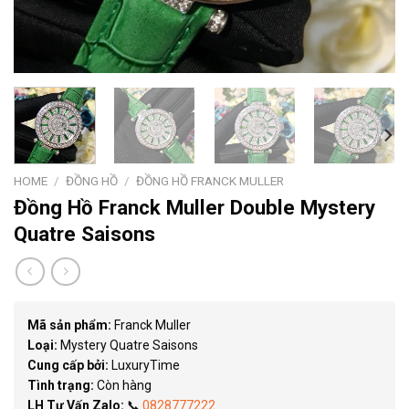
HOME
/
ĐỒNG HỒ
/
ĐỒNG HỒ FRANCK MULLER
Đồng Hồ Franck Muller Double Mystery
Quatre Saisons
Mã sản phẩm:
Franck Muller
Loại:
Mystery Quatre Saisons
Cung cấp bởi:
LuxuryTime
Tình trạng:
Còn hàng
LH Tư Vấn Zalo:
📞
0828777222