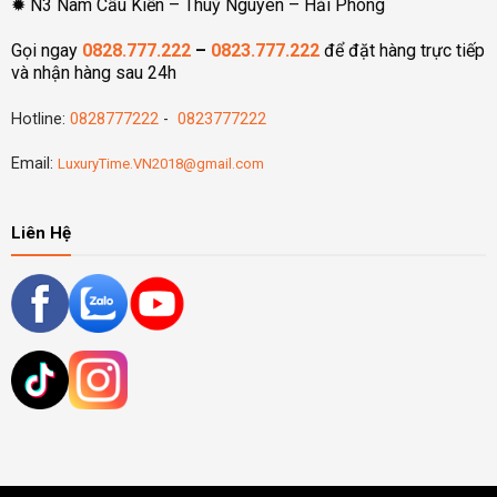
✹ N3 Nam Cầu Kiền – Thuỷ Nguyên – Hải Phòng
Gọi ngay
0828.777.222
–
0823.777.222
để đặt hàng trực tiếp
và nhận hàng sau 24h
Hotline:
0828777222
-
0823777222
Email:
LuxuryTime.VN2018@gmail.com
Liên Hệ