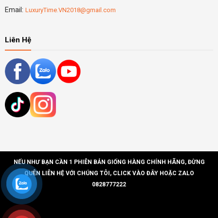
Email:
LuxuryTime.VN2018@gmail.com
Liên Hệ
NẾU NHƯ BẠN CẦN 1 PHIÊN BẢN GIỐNG HÀNG CHÍNH HÃNG, ĐỪNG
QUÊN LIÊN HỆ VỚI CHÚNG TÔI, CLICK VÀO ĐÂY HOẶC ZALO
0828777222