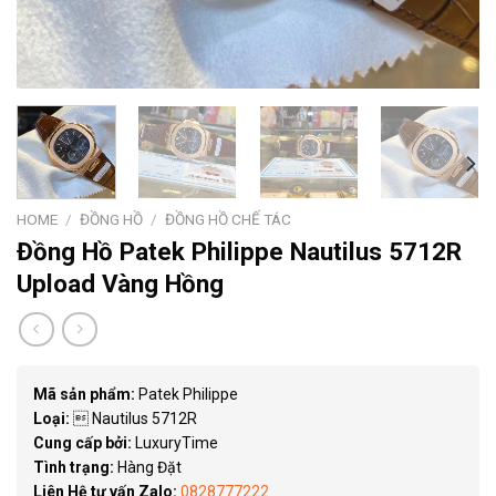
HOME
/
ĐỒNG HỒ
/
ĐỒNG HỒ CHẾ TÁC
Đồng Hồ Patek Philippe Nautilus 5712R
Upload Vàng Hồng
Mã sản phẩm:
Patek Philippe
Loại:
 Nautilus 5712R
Cung cấp bởi:
LuxuryTime
Tình trạng:
Hàng Đặt
Liên Hệ tư vấn Zalo:
0828777222