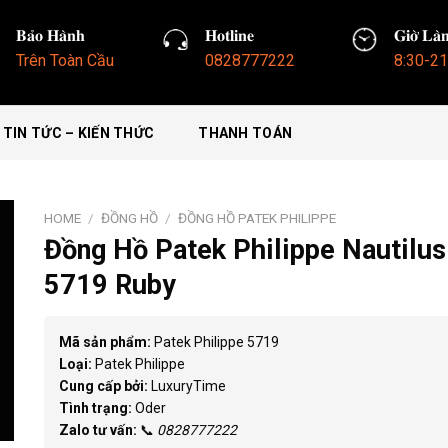
𝐁𝐚̉𝐨 𝐇𝐚̀𝐧𝐡
𝐇𝐨𝐭𝐥𝐢𝐧𝐞
𝐆𝐢𝐨̛̀ 𝐋𝐚̀
Trên Toàn Cầu
0828777222
8:30-21
TIN TỨC – KIẾN THỨC
THANH TOÁN
HOME
/
ĐỒNG HỒ
/
ĐỒNG HỒ PATEK PHILIPPE
Đồng Hồ Patek Philippe Nautilus
5719 Ruby
Mã sản phẩm:
Patek Philippe 5719
Loại:
Patek Philippe
Cung cấp bởi:
LuxuryTime
Tình trạng:
Oder
Zalo tư vấn:
📞
0828777222