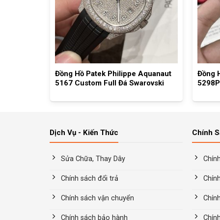
M 007
Đồng Hồ Patek Philippe Aquanaut
Đồng H
5167 Custom Full Đá Swarovski
5298P
Dịch Vụ - Kiến Thức
Chính 
Sửa Chữa, Thay Dây
Chín
Chính sách đổi trả
Chính
Chính sách vận chuyển
Chín
Chính sách bảo hành
Chín