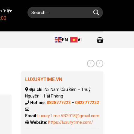
Search
 𝐕𝐢𝐞̣̂𝐜
for:
:00
EN
VI
LUXURYTIME.VN
Địa chỉ:
N3 Nam Cầu Kiền – Thuỷ
Nguyên – Hải Phòng
Hotline:
0828777222
–
0823777222
Email:
LuxuryTime.VN2018@gmail.com
Website:
https://luxurytime.com/