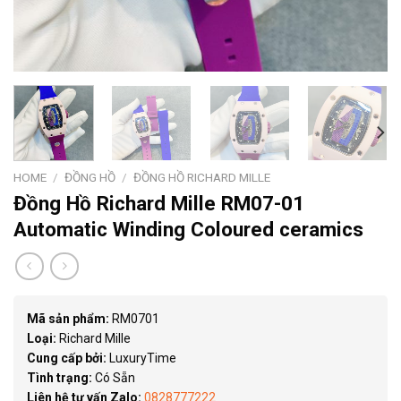
HOME
/
ĐỒNG HỒ
/
ĐỒNG HỒ RICHARD MILLE
Đồng Hồ Richard Mille RM07-01
Automatic Winding Coloured ceramics
Mã sản phẩm:
RM0701
Loại:
Richard Mille
Cung cấp bởi:
LuxuryTime
Tình trạng:
Có Sẵn
Liên hệ tư vấn Zalo:
0828777222