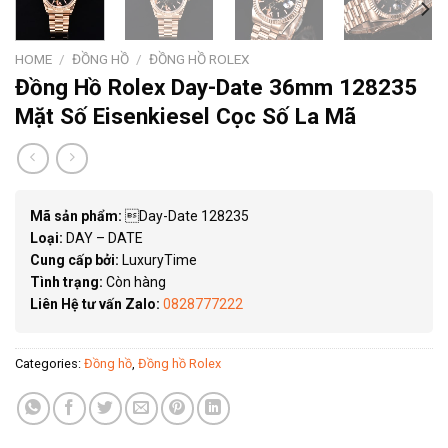
HOME
/
ĐỒNG HỒ
/
ĐỒNG HỒ ROLEX
Đồng Hồ Rolex Day-Date 36mm 128235
Mặt Số Eisenkiesel Cọc Số La Mã
Mã sản phẩm:
Day-Date 128235
Loại:
DAY – DATE
Cung cấp bởi:
LuxuryTime
Tình trạng:
Còn hàng
Liên Hệ tư vấn Zalo:
0828777222
Categories:
Đồng hồ
,
Đồng hồ Rolex