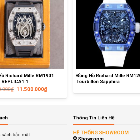
Hồ Richard Mille RM1901
Đồng Hồ Richard Mille RM12
r REPLICA1:1
Tourbillon Sapphira
0.000
₫
11.500.000
₫
Sách
Thông Tin Liên Hệ
HỆ THỐNG SHOWROOM
h sách bảo mật
Showroom