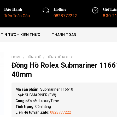
𝐁𝐚̉𝐨 𝐇𝐚̀𝐧𝐡
𝐇𝐨𝐭𝐥𝐢𝐧𝐞
𝐆𝐢𝐨̛̀ 𝐋𝐚̀
Trên Toàn Cầu
0828777222
8:30-21
TIN TỨC – KIẾN THỨC
THANH TOÁN
HOME
/
ĐỒNG HỒ
/
ĐỒNG HỒ ROLEX
Đồng Hồ Rolex Submariner 116
40mm
Mã sản phẩm:
Submariner 116610
Loại:
SUBMARINER (EW)
Cung cấp bởi:
LuxuryTime
Tình trạng:
Còn hàng
Liên Hệ tư vấn Zalo:
0828777222