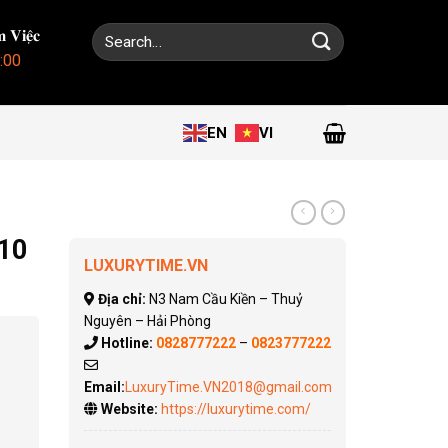
Search
 𝐕𝐢𝐞̣̂𝐜
for:
:00
EN
VI
610
LUXURYTIME.VN
Địa chỉ:
N3 Nam Cầu Kiền – Thuỷ
Nguyên – Hải Phòng
Hotline:
0828777222
–
0823777222
Email:
LuxuryTime.VN2018@gmail.com
Website:
https://luxurytime.com/