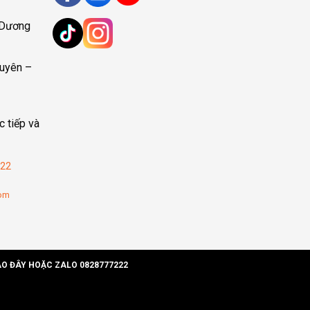
 Dương
uyên –
c tiếp và
22
com
ÀO ĐÂY HOẶC ZALO 0828777222