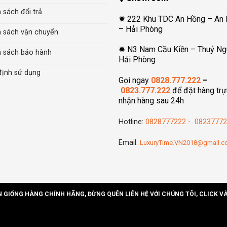
 sách đổi trả
✹ 222 Khu TDC An Hồng – An
– Hải Phòng
h sách vận chuyển
✹ N3 Nam Cầu Kiền – Thuỷ Ng
h sách bảo hành
Hải Phòng
định sử dụng
Gọi ngay
0828.777.222
–
0823.777.222
để đặt hàng trự
nhận hàng sau 24h
Hotline:
0828777222
-
08237772
Email:
LuxuryTime.VN2018@gmail.
N GIỐNG HÀNG CHÍNH HÃNG, ĐỪNG QUÊN LIÊN HỆ VỚI CHÚNG TÔI, CLICK V