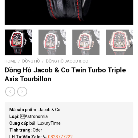
HOME
/
ĐỒNG HỒ
/
ĐỒNG HỒ JACOB & CO
Đồng Hồ Jacob & Co Twin Turbo Triple
Axis Tourbillon
Mã sản phẩm:
Jacob & Co
Loại:
Astronomia
Cung cấp bởi:
LuxuryTime
Tình trạng:
Oder
LH Tư Vấn Zalo:
📞
0828777222