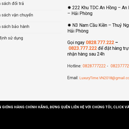
 sách đổi trả
✹ 222 Khu TDC An Hồng – An
– Hải Phòng
h sách vận chuyển
✹ N3 Nam Cầu Kiền – Thuỷ Ng
h sách bảo hành
Hải Phòng
định sử dụng
Gọi ngay
0828.777.222
–
0823.777.222
để đặt hàng trự
nhận hàng sau 24h
Hotline:
0828777222
-
08237772
Email:
LuxuryTime.VN2018@gmail.
N GIỐNG HÀNG CHÍNH HÃNG, ĐỪNG QUÊN LIÊN HỆ VỚI CHÚNG TÔI, CLICK V