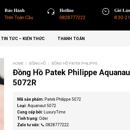
𝐁𝐚̉𝐨 𝐇𝐚̀𝐧𝐡
𝐇𝐨𝐭𝐥𝐢𝐧𝐞
𝐆𝐢𝐨̛̀ 𝐋𝐚̀
Trên Toàn Cầu
0828777222
8:30-21
TIN TỨC – KIẾN THỨC
THANH TOÁN
HOME
/
ĐỒNG HỒ
/
ĐỒNG HỒ PATEK PHILIPPE
Đồng Hồ Patek Philippe Aquanau
5072R
Mã sản phẩm:
Patek Philippe 5072
Loại:
Aquanaut 5072
Cung cấp bởi:
LuxuryTime
Tình trạng:
Oder
Zalo tư vấn:
📞 0828777222