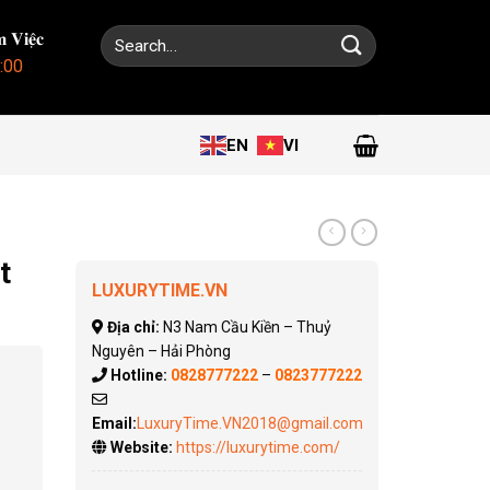
Search
 𝐕𝐢𝐞̣̂𝐜
for:
:00
EN
VI
t
LUXURYTIME.VN
Địa chỉ:
N3 Nam Cầu Kiền – Thuỷ
Nguyên – Hải Phòng
Hotline:
0828777222
–
0823777222
Email:
LuxuryTime.VN2018@gmail.com
Website:
https://luxurytime.com/