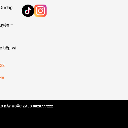
 Dương
uyên –
c tiếp và
22
com
ÀO ĐÂY HOẶC ZALO 0828777222