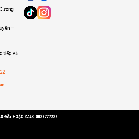
 Dương
uyên –
c tiếp và
22
com
ÀO ĐÂY HOẶC ZALO 0828777222