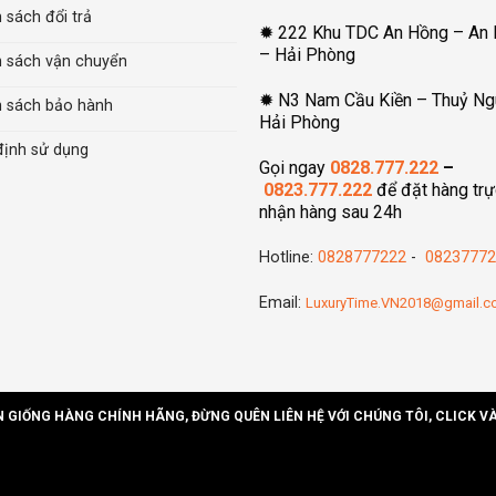
 sách đổi trả
✹ 222 Khu TDC An Hồng – An
– Hải Phòng
h sách vận chuyển
✹ N3 Nam Cầu Kiền – Thuỷ Ng
h sách bảo hành
Hải Phòng
định sử dụng
Gọi ngay
0828.777.222
–
0823.777.222
để đặt hàng trự
nhận hàng sau 24h
Hotline:
0828777222
-
08237772
Email:
LuxuryTime.VN2018@gmail.
N GIỐNG HÀNG CHÍNH HÃNG, ĐỪNG QUÊN LIÊN HỆ VỚI CHÚNG TÔI, CLICK V