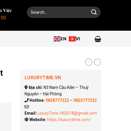
Search
 𝐕𝐢𝐞̣̂𝐜
for:
:00
EN
VI
t
LUXURYTIME.VN
Địa chỉ:
N3 Nam Cầu Kiền – Thuỷ
Nguyên – Hải Phòng
Hotline:
0828777222
–
0823777222
Email:
LuxuryTime.VN2018@gmail.com
Website:
https://luxurytime.com/