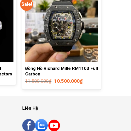
Sale!
1
Đồng Hồ Richard Mille RM1103 Full
actory
Carbon
11.500.000
₫
10.500.000
₫
Liên Hệ