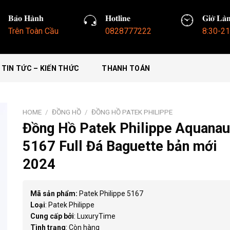
𝐁𝐚̉𝐨 𝐇𝐚̀𝐧𝐡
𝐇𝐨𝐭𝐥𝐢𝐧𝐞
𝐆𝐢𝐨̛̀ 𝐋𝐚̀
Trên Toàn Cầu
0828777222
8:30-21
TIN TỨC – KIẾN THỨC
THANH TOÁN
HOME
/
ĐỒNG HỒ
/
ĐỒNG HỒ PATEK PHILIPPE
Đồng Hồ Patek Philippe Aquanau
5167 Full Đá Baguette bản mới
2024
Mã sản phẩm:
Patek Philippe 5167
Loại
: Patek Philippe
Cung cấp bởi
: LuxuryTime
Tình trạng
: Còn hàng