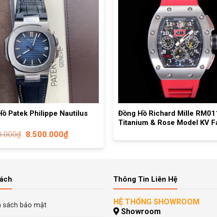
ồ Patek Philippe Nautilus
Đồng Hồ Richard Mille RM01
Titanium & Rose Model KV F
0.000
₫
8.500.000
₫
Sách
Thông Tin Liên Hệ
HỆ THỐNG SHOWROOM
h sách bảo mật
Showroom