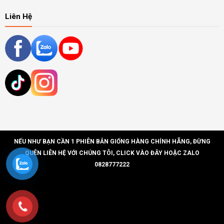
Liên Hệ
NẾU NHƯ BẠN CẦN 1 PHIÊN BẢN GIỐNG HÀNG CHÍNH HÃNG, ĐỪNG
QUÊN LIÊN HỆ VỚI CHÚNG TÔI, CLICK VÀO ĐÂY HOẶC ZALO
0828777222