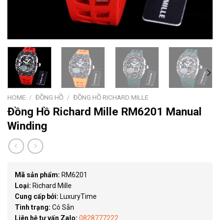
HOME
/
ĐỒNG HỒ
/
ĐỒNG HỒ RICHARD MILLE
Đồng Hồ Richard Mille RM6201 Manual
Winding
Mã sản phẩm:
RM6201
Loại:
Richard Mille
Cung cấp bởi:
LuxuryTime
Tình trạng:
Có Sẵn
Liên hệ tư vấn Zalo:
0828777222