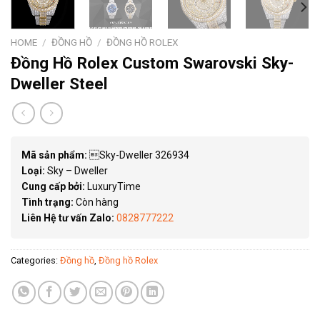
HOME
/
ĐỒNG HỒ
/
ĐỒNG HỒ ROLEX
Đồng Hồ Rolex Custom Swarovski Sky-
Dweller Steel
Mã sản phẩm:
Sky-Dweller 326934
Loại:
Sky – Dweller
Cung cấp bởi:
LuxuryTime
Tình trạng:
Còn hàng
Liên Hệ tư vấn Zalo:
0828777222
Categories:
Đồng hồ
,
Đồng hồ Rolex