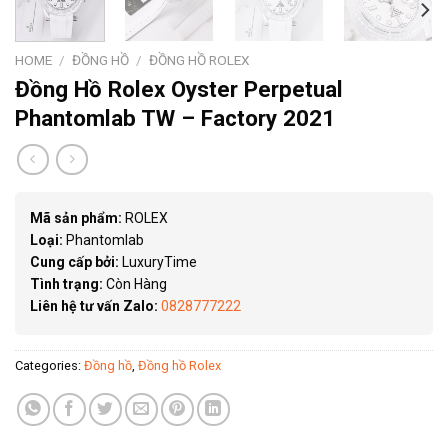
HOME
/
ĐỒNG HỒ
/
ĐỒNG HỒ ROLEX
Đồng Hồ Rolex Oyster Perpetual
Phantomlab TW – Factory 2021
Mã sản phẩm:
ROLEX
Loại:
Phantomlab
Cung cấp bởi:
LuxuryTime
Tình trạng:
Còn Hàng
Liên hệ tư vấn Zalo:
0828777222
Categories:
Đồng hồ
,
Đồng hồ Rolex