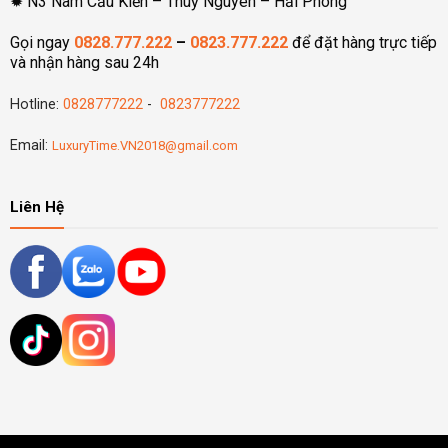
✹ N3 Nam Cầu Kiền – Thuỷ Nguyên – Hải Phòng
Gọi ngay
0828.777.222
–
0823.777.222
để đặt hàng trực tiếp
và nhận hàng sau 24h
Hotline:
0828777222
-
0823777222
Email:
LuxuryTime.VN2018@gmail.com
Liên Hệ