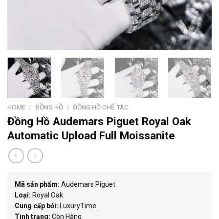
HOME
/
ĐỒNG HỒ
/
ĐỒNG HỒ CHẾ TÁC
Đồng Hồ Audemars Piguet Royal Oak
Automatic Upload Full Moissanite
Mã sản phẩm:
Audemars Piguet
Loại:
Royal Oak
Cung cấp bởi:
LuxuryTime
Tình trạng:
Còn Hàng