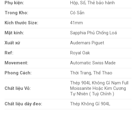
Phụ kiện:
Hộp, Sổ, Thẻ bảo hành
Trong Kho:
Có Sẵn
Kích thước Size:
41mm
Mặt kính:
Sapphia Phủ Chống Loá
Xuất xứ
Audemars Piguet
Ref:
Royal Oak
Movement:
Automatic Swiss Made
Phong Cách:
Thời Trang, Thể Thao
Thép 904L Không Gỉ Nạm Full
Chất liệu Vỏ:
Moissanite Hoặc Kim Cương
Tự Nhiên ( Tuỳ Chỉnh )
Chất liệu dây đeo:
Thép Không Gỉ 904L