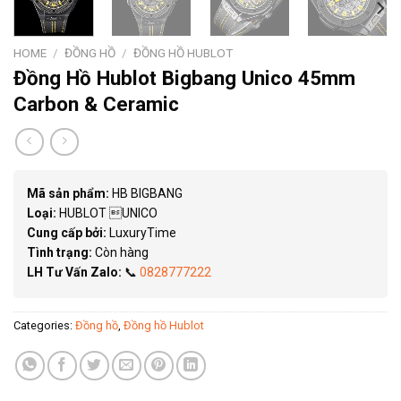
HOME
/
ĐỒNG HỒ
/
ĐỒNG HỒ HUBLOT
Đồng Hồ Hublot Bigbang Unico 45mm
Carbon & Ceramic
Mã sản phẩm:
HB BIGBANG
Loại:
HUBLOT UNICO
Cung cấp bởi:
LuxuryTime
Tình trạng:
Còn hàng
LH Tư Vấn Zalo:
📞
0828777222
Categories:
Đồng hồ
,
Đồng hồ Hublot