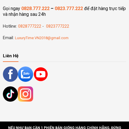
Gọi ngay
0828.777.222
–
0823.777.222
để đặt hàng trực tiếp
và nhận hàng sau 24h
Hotline:
0828777222
-
0823777222
Email:
LuxuryTime.VN2018@gmail.com
Liên Hệ
NẾU NHƯ BẠN CẦN 1 PHIÊN BẢN GIỐNG HÀNG CHÍNH HÃNG, ĐỪNG