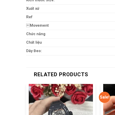
Kích thước Size:
Xuất xứ
Ref

Movement
Chức năng
Chất liệu
Dây Đeo:
RELATED PRODUCTS
Sale!