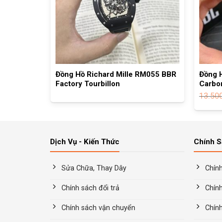
M 5601
Đồng Hồ Richard Mille RM055 BBR
Đồng 
Factory Tourbillon
Carbo
13.50
Dịch Vụ - Kiến Thức
Chính 
Sửa Chữa, Thay Dây
Chín
Chính sách đổi trả
Chính
Chính sách vận chuyển
Chín