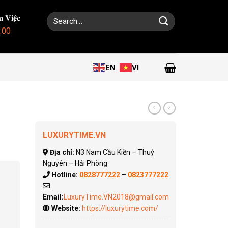
Search
 𝐕𝐢𝐞̣̂𝐜
for:
:00
EN
VI
LUXURYTIME.VN
Địa chỉ:
N3 Nam Cầu Kiền – Thuỷ
Nguyên – Hải Phòng
Hotline:
0828777222
–
0823777222
Email:
LuxuryTime.VN2018@gmail.com
Website:
https://luxurytime.com/