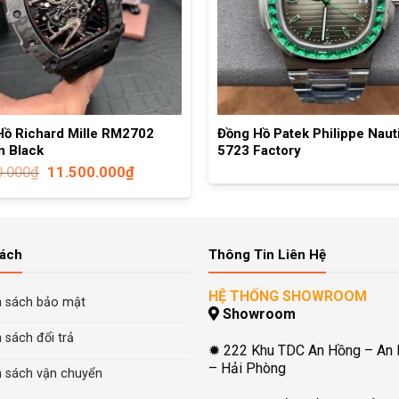
Hồ Richard Mille RM2702
Đồng Hồ Patek Philippe Naut
n Black
5723 Factory
0.000
₫
11.500.000
₫
Sách
Thông Tin Liên Hệ
HỆ THỐNG SHOWROOM
h sách bảo mật
Showroom
 sách đổi trả
✹ 222 Khu TDC An Hồng – An
– Hải Phòng
h sách vận chuyển