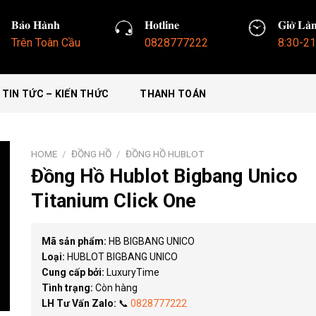
𝐁𝐚̉𝐨 𝐇𝐚̀𝐧𝐡
𝐇𝐨𝐭𝐥𝐢𝐧𝐞
𝐆𝐢𝐨̛̀ 𝐋𝐚̀
Trên Toàn Cầu
0828777222
8:30-21
TIN TỨC – KIẾN THỨC
THANH TOÁN
HOME
/
ĐỒNG HỒ
/
ĐỒNG HỒ HUBLOT
Đồng Hồ Hublot Bigbang Unico
Titanium Click One
Mã sản phẩm:
HB BIGBANG UNICO
Loại:
HUBLOT BIGBANG UNICO
Cung cấp bởi:
LuxuryTime
Tình trạng:
Còn hàng
LH Tư Vấn Zalo:
📞
0828777222