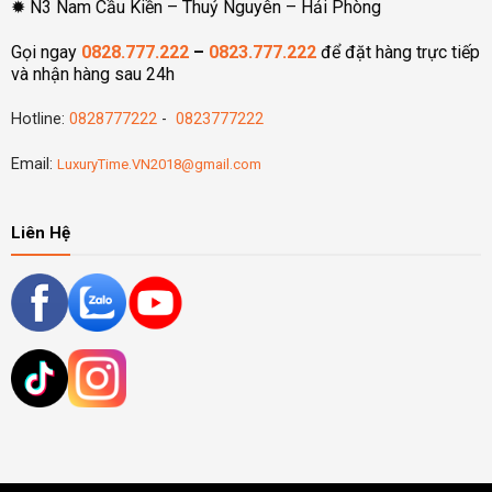
✹ N3 Nam Cầu Kiền – Thuỷ Nguyên – Hải Phòng
Gọi ngay
0828.777.222
–
0823.777.222
để đặt hàng trực tiếp
và nhận hàng sau 24h
Hotline:
0828777222
-
0823777222
Email:
LuxuryTime.VN2018@gmail.com
Liên Hệ