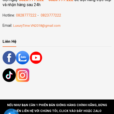
và nhận hàng sau 24h
Hotline:
0828777222
-
0823777222
Email:
LuxuryTime.VN2018@gmail.com
Liên Hệ
NẾU NHƯ BẠN CẦN 1 PHIÊN BẢN GIỐNG HÀNG CHÍNH HÃNG, ĐỪNG
QUÊN LIÊN HỆ VỚI CHÚNG TÔI, CLICK VÀO ĐÂY HOẶC ZALO